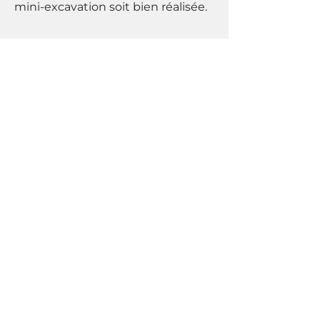
mini-excavation soit bien réalisée.
Découvrez nos
réalisations
Parcourez notre galerie pour